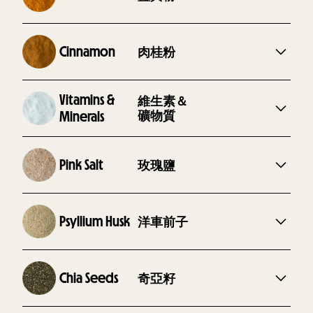
雞胸藜麥蔓越莓餐
鴨胸馬鈴薯蘋果餐
產地 :
台灣
來自印度的抗氧化神物，薑黃粉可以助抗發炎反應和防
使用食譜 :
癌。對關節炎和血管阻塞非常有幫助。
肉桂粉
Cinnamon
羊腱藜麥蘋果餐
牛腿地瓜藍莓餐
雞胸藜麥蔓越莓餐
鴨胸馬鈴薯蘋果餐
產地 :
美國
優於越南肉桂，Pepper 使用的斯里蘭卡肉桂能抑制過
Vitamins &
維生素＆
使用食譜 :
多糖分進入血液裡，降低糖尿病的形成。
羊腱藜麥蘋果餐
牛腿地瓜藍莓餐
礦物質
Minerals
雞胸藜麥蔓越莓餐
鴨胸馬鈴薯蘋果餐
產地 :
斯里蘭卡
依照食譜需求加入多種維生素及礦物質維持主食的完整
使用食譜 :
與均衡。
玫瑰鹽
Pink Salt
羊腱藜麥蘋果餐
牛腿地瓜藍莓餐
雞胸藜麥蔓越莓餐
鴨胸馬鈴薯蘋果餐
產地 :
世界各地
鈉和氯為毛孩每日必攝取的礦物質，以維持神經、肌
使用食譜 :
肉、消化系統、腎上腺正常運作。
洋車前子
Psyllium Husk
羊腱藜麥蘋果餐
牛腿地瓜藍莓餐
雞胸藜麥蔓越莓餐
鴨胸馬鈴薯蘋果餐
產地 :
美國
發源於印度，洋車前子的美名已傳遍全世界。有助於改
使用食譜 :
善消化不良，包含拉肚子和便秘。
奇亞籽
Chia Seeds
羊腱藜麥蘋果餐
牛腿地瓜藍莓餐
雞胸藜麥蔓越莓餐
鴨胸馬鈴薯蘋果餐
產地 :
澳洲