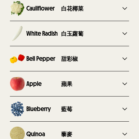
使用食譜 :
白花椰菜
Cauliflower
產地 :
台灣
雞胸藜麥蔓越莓餐
牛腿地瓜藍莓餐
使用食譜 :
同樣為蔬菜之王，其中的維生素C和K 可抗氧化、抗
癌、抗發炎、防止失智、及助血液循環。
白玉蘿蔔
White Radish
鴨胸馬鈴薯蘋果餐
羊腱藜麥蘋果餐
產地 :
台灣
有平民人蔘之稱，營養充足的白玉蘿蔔還有酵素可幫助
使用食譜 :
消化，和異硫氰酸酯來助抗氧化。
甜彩椒
Bell Pepper
鴨胸馬鈴薯蘋果餐
羊腱藜麥蘋果餐
產地 :
台灣
富含降低膽固醇，預防血管疾病的黃酮與抗氧化提升免
使用食譜 :
疫力的維生素A、C。
蘋果
Apple
牛腿地瓜藍莓餐
產地 :
台灣
美國癌症學會推薦的抗癌蔬果。富含原花青素、兒茶
使用食譜 :
素、綠原酸、槲皮素等抗氧化物。
藍莓
Blueberry
雞胸藜麥蔓越莓餐
產地 :
智利
超級蔬果之一。高纖低熱量，有豐富的維生素A、C、
使用食譜 :
K，具極強的抗氧化功能。
藜麥
Quinoa